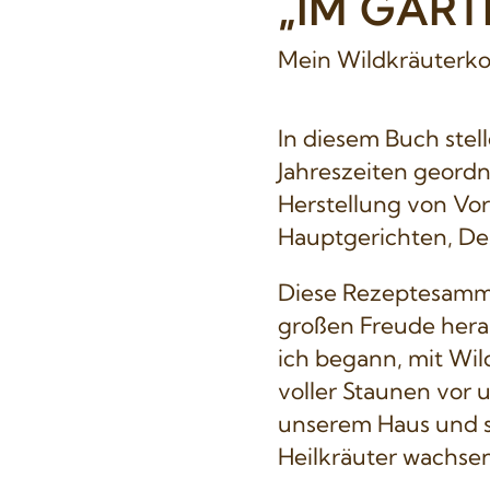
„IM GART
Mein Wildkräuterk
In diesem Buch stel
Jahreszeiten geordn
Herstellung von Vor
Hauptgerichten, De
Diese Rezeptesamm
großen Freude herau
ich begann, mit Wil
voller Staunen vor 
unserem Haus und sa
Heilkräuter wachsen