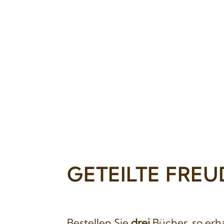
GETEILTE FREU
Bestellen Sie
drei
Bücher, so erh